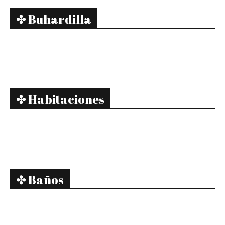
✤ Buhardilla
✤ Habitaciones
✤ Baños