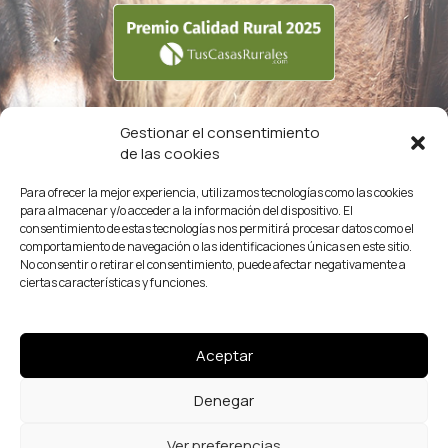
Gestionar el consentimiento
de las cookies
Para ofrecer la mejor experiencia, utilizamos tecnologías como las cookies
para almacenar y/o acceder a la información del dispositivo. El
consentimiento de estas tecnologías nos permitirá procesar datos como el
comportamiento de navegación o las identificaciones únicas en este sitio.
No consentir o retirar el consentimiento, puede afectar negativamente a
ciertas características y funciones.
Aceptar
Denegar
CASA BAMBA ✤ 2026 -
Política de cookies
-
Aviso legal
-
Política de privacidad
/ Diseño web:
Máxima Comunicación
Ver preferencias